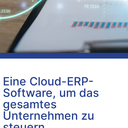
Cloud ERP-Software
mit CRM, WaWi & FiBu
Eine Cloud-ERP-
Unternehmensspezifische
Softwarelösung mit mehr
Software, um das
Funktionalität und verbesserter
Auswertung
gesamtes
Unternehmen zu
steuern