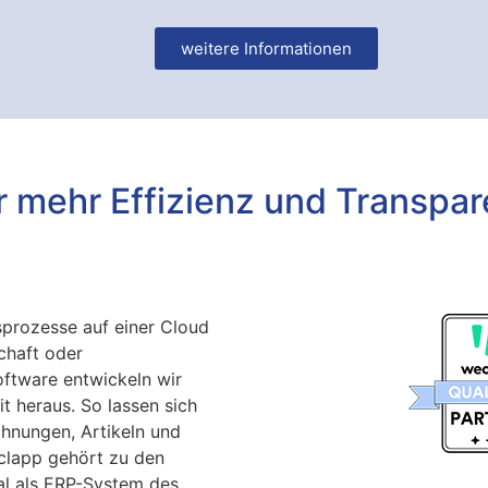
weitere Informationen
 mehr Effizienz und Transpar
prozesse auf einer Cloud
chaft oder
ftware entwickeln wir
 heraus. So lassen sich
chnungen, Artikeln und
clapp gehört zu den
al als ERP-System des