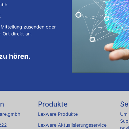
gmbh
2
 Mitteilung zusenden oder
r Ort
direkt an.
zu hören.
en
Produkte
Se
ware.gmbh
Lexware Produkte
Um 
Supp
222
Lexware Aktualisierungsservice
pcvi