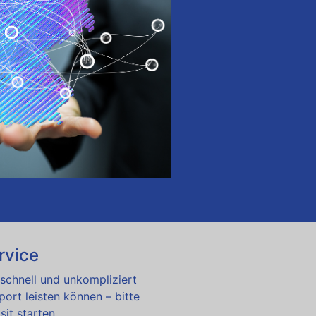
rvice
schnell und unkompliziert
ort leisten können – bitte
sit starten